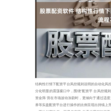
结构性行情下配资平台风控规则说明的自动化风控
分化明显的震荡窗口中，围绕“配资平 台风控规
资金阵 营在市场波动加剧时，更倾向于通过适度
券等实盘配资平台进行操作的比例呈现出持续上升