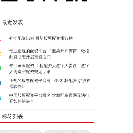
最近发表
1
外汇配资比例 最新股票配资排行榜
专业正规的配资平台 「股票开户傺简，轻松
2
配资助您开启投资之门
专业黄金配资 工程配资人签字人责任：签字
3
人需遵守配资规定，承
正规的股票配资平台有 《轻杠杆配资 炒股神
4
器软件》
中国股票配资平台排名 大象配资官网无法打
5
开如何解决？
标签列表