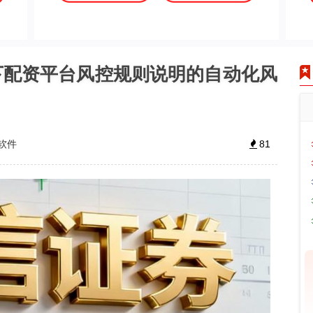
下配资平台风控规则说明的自动化风
软件
81