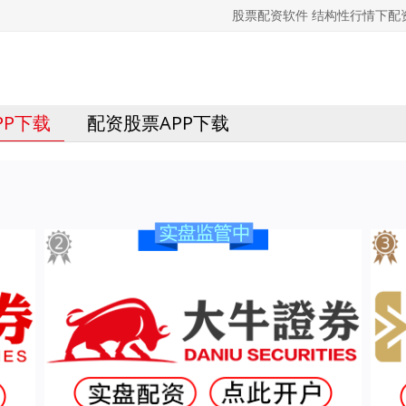
股票配资软件 结构性行情下
PP下载
配资股票APP下载