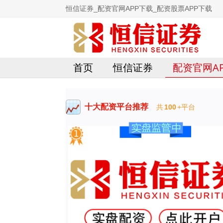
恒信证券_配资官网APP下载_配资股票APP下载
首页
恒信证券
配资官网A
十大配资平台推荐
共
100
+平台