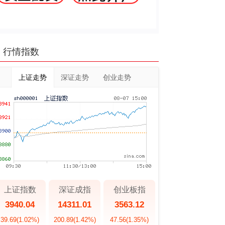
行情指数
上证走势
深证走势
创业走势
上证指数
深证成指
创业板指
3940.04
14311.01
3563.12
39.69
(1.02%)
200.89
(1.42%)
47.56
(1.35%)