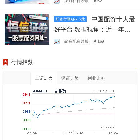
按月杠杆炒股
62
资炒股的市场
中国配资十大最
配资官网APP下载
好平台 数据视角：近一年配
资风险控制与资金效率案例
融资配资炒股
169
解读
行情指数
上证走势
深证走势
创业走势