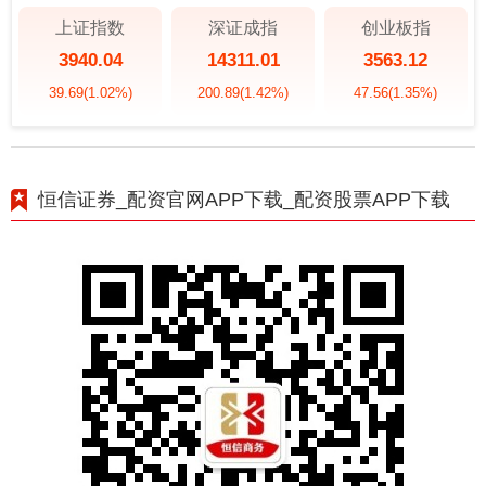
上证指数
深证成指
创业板指
3940.04
14311.01
3563.12
39.69
(1.02%)
200.89
(1.42%)
47.56
(1.35%)
恒信证券_配资官网APP下载_配资股票APP下载